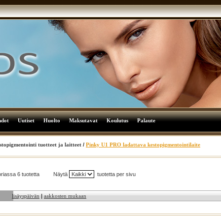
hdot
Uutiset
Huolto
Maksutavat
Koulutus
Palaute
topigmentointi tuotteet ja laitteet
/
Pinky U1 PRO ladattava kestopigmentointilaite
riassa 6 tuotetta
Näytä
tuotetta per sivu
lisäyspäivän
|
aakkosten mukaan