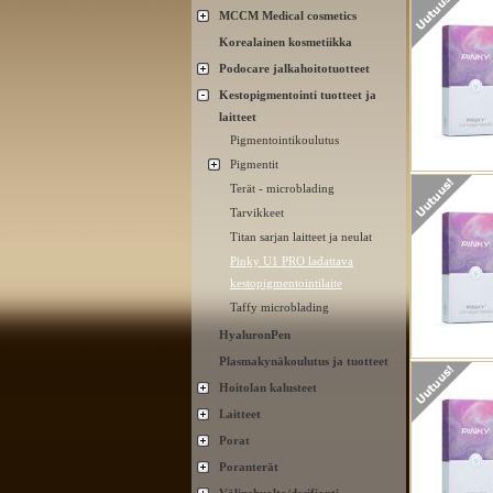
MCCM Medical cosmetics
Korealainen kosmetiikka
Podocare jalkahoitotuotteet
Kestopigmentointi tuotteet ja
laitteet
Pigmentointikoulutus
Pigmentit
Terät - microblading
Tarvikkeet
Titan sarjan laitteet ja neulat
Pinky U1 PRO ladattava
kestopigmentointilaite
Taffy microblading
HyaluronPen
Plasmakynäkoulutus ja tuotteet
Hoitolan kalusteet
Laitteet
Porat
Poranterät