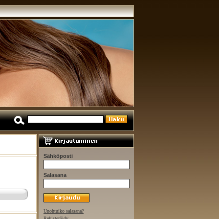
Sähköposti
Salasana
Unohtuiko salasana?
Rekisteröidy