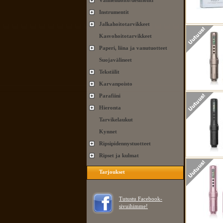
Välinehuolto/desifionti
Instrumentit
Jalkahoitotarvikkeet
Kasvohoitotarvikkeet
Paperi, liina ja vanutuotteet
Suojavälineet
Tekstiilit
Karvanpoisto
Parafiini
Hieronta
Tarvikelaukut
Kynnet
Ripsipidennystuotteet
Ripset ja kulmat
Tarjoukset
Tutustu Facebook-
sivuihimme!