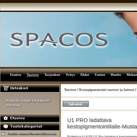
Etusivu
Tuotteet
Tarjoukset
Yritys
Ehdot
Uutiset
Huolto
Maksu
Tuotteet
/
Kestopigmentointi tuotteet ja laitteet
/
Kirjaudu sisään tehdäksesi
ostoksia.
U1 PRO ladattava
kestopigmentointilaite-Musta
Anubis ammattikosmetiikkasarja
Esittelyssä UUSI U1 Pro ladattava kestopigment