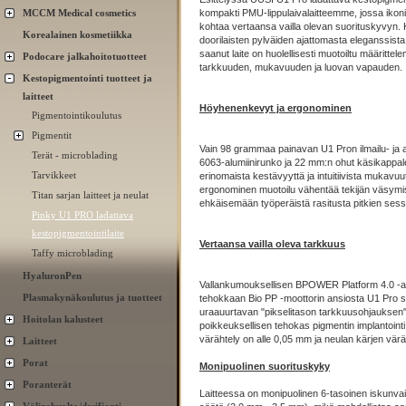
MCCM Medical cosmetics
kompakti PMU-lippulaivalaitteemme, jossa ikon
kohtaa vertaansa vailla olevan suorituskyvyn. 
Korealainen kosmetiikka
doorilaisten pylväiden ajattomasta eleganssista
saanut laite on huolellisesti muotoiltu määritte
Podocare jalkahoitotuotteet
tarkkuuden, mukavuuden ja luovan vapauden.
Kestopigmentointi tuotteet ja
laitteet
Höyhenenkevyt ja ergonominen
Pigmentointikoulutus
Pigmentit
Vain 98 grammaa painavan U1 Pron ilmailu- ja
Terät - microblading
6063-alumiinirunko ja 22 mm:n ohut käsikappale
Tarvikkeet
erinomaista kestävyyttä ja intuitiivista mukavu
ergonominen muotoilu vähentää tekijän väsymis
Titan sarjan laitteet ja neulat
ehkäisemään työperäistä rasitusta pitkien sess
Pinky U1 PRO ladattava
kestopigmentointilaite
Vertaansa vailla oleva tarkkuus
Taffy microblading
HyaluronPen
Vallankumouksellisen BPOWER Platform 4.0 -al
Plasmakynäkoulutus ja tuotteet
tehokkaan Bio PP -moottorin ansiosta U1 Pro 
uraauurtavan "pikselitason tarkkuusohjauksen
Hoitolan kalusteet
poikkeuksellisen tehokas pigmentin implantoint
värähtely on alle 0,05 mm ja neulan kärjen väräh
Laitteet
Porat
Monipuolinen suorituskyky
Poranterät
Laitteessa on monipuolinen 6-tasoinen iskunv