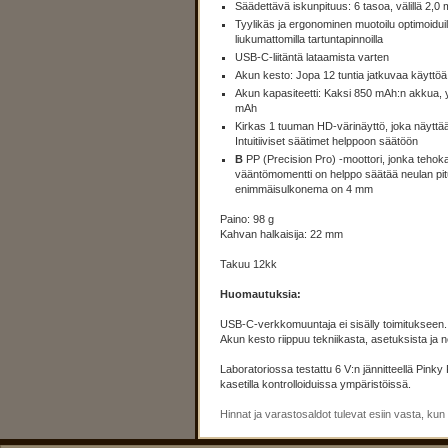
Säädettävä iskunpituus: 6 tasoa, välillä 2,
Tyylikäs ja ergonominen muotoilu optimoiduil
liukumattomilla tartuntapinnoilla
USB-C-liitäntä lataamista varten
Akun kesto: Jopa 12 tuntia jatkuvaa käyttöä
Akun kapasiteetti: Kaksi 850 mAh:n akkua,
mAh
Kirkas 1 tuuman HD-värinäyttö, joka näyttää
Intuitiiviset säätimet helppoon säätöön
B
PP (Precision Pro) -moottori, jonka tehok
vääntömomentti on helppo säätää neulan pit
enimmäisulkonema on 4 mm
Paino: 98 g
Kahvan halkaisija: 22 mm
Takuu 12kk
Huomautuksia:
USB-C-verkkomuuntaja ei sisälly toimitukseen.
Akun kesto riippuu tekniikasta, asetuksista ja n
Laboratoriossa testattu 6 V:n jännitteellä Pinky
kasetilla kontrolloiduissa ympäristöissä.
Hinnat ja varastosaldot tulevat esiin vasta, ku