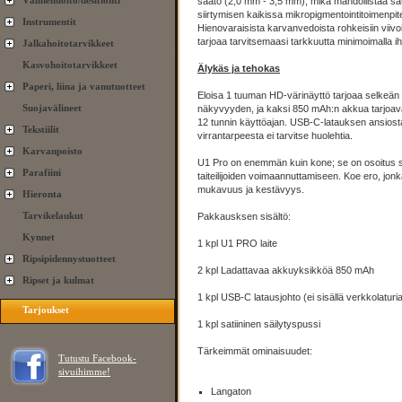
Välinehuolto/desifionti
säätö (2,0 mm - 3,5 mm), mikä mahdollistaa 
siirtymisen kaikissa mikropigmentointitoimenpit
Instrumentit
Hienovaraisista karvanvedoista rohkeisiin viivo
tarjoaa tarvitsemaasi tarkkuutta minimoimalla ih
Jalkahoitotarvikkeet
Kasvohoitotarvikkeet
Älykäs ja tehokas
Paperi, liina ja vanutuotteet
Eloisa 1 tuuman HD-värinäyttö tarjoaa selkeän
Suojavälineet
näkyvyyden, ja kaksi 850 mAh:n akkua tarjoav
12 tunnin käyttöajan. USB-C-latauksen ansiost
Tekstiilit
virrantarpeesta ei tarvitse huolehtia.
Karvanpoisto
U1 Pro on enemmän kuin kone; se on osoitus s
Parafiini
taiteilijoiden voimaannuttamiseen. Koe ero, jon
mukavuus ja kestävyys.
Hieronta
Tarvikelaukut
Pakkausksen sisältö:
Kynnet
1 kpl U1 PRO laite
Ripsipidennystuotteet
2 kpl Ladattavaa akkuyksikköä 850 mAh
Ripset ja kulmat
1 kpl USB-C latausjohto (ei sisällä verkkolaturi
Tarjoukset
1 kpl satiininen säilytyspussi
Tärkeimmät ominaisuudet:
Tutustu Facebook-
sivuihimme!
Langaton