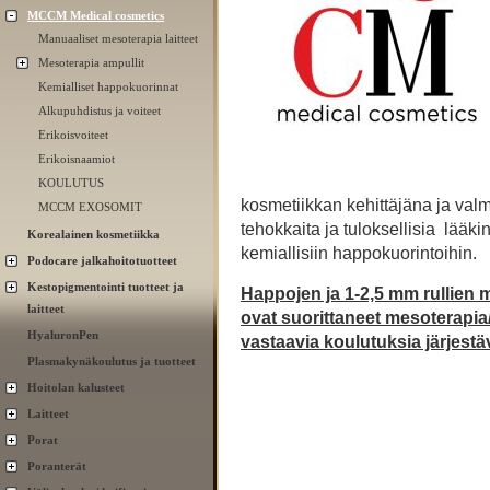
MCCM Medical cosmetics
Manuaaliset mesoterapia laitteet
Mesoterapia ampullit
Kemialliset happokuorinnat
Alkupuhdistus ja voiteet
Erikoisvoiteet
Erikoisnaamiot
KOULUTUS
kosmetiikkan kehittäjäna ja valm
MCCM EXOSOMIT
tehokkaita ja tuloksellisia lääki
Korealainen kosmetiikka
kemiallisiin happokuorintoihin.
Podocare jalkahoitotuotteet
Kestopigmentointi tuotteet ja
Happojen ja 1-2,5 mm rullien m
laitteet
ovat suorittaneet mesoterapia
HyaluronPen
vastaavia koulutuksia järjestä
Plasmakynäkoulutus ja tuotteet
Hoitolan kalusteet
Laitteet
Porat
Poranterät