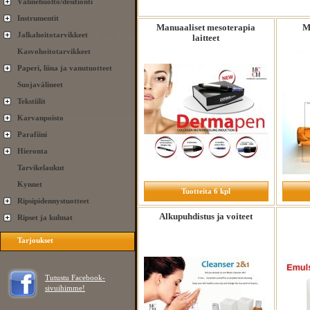
Välinehuolto/desifionti
Instrumentit
Manuaaliset mesoterapia
M
Jalkahoitotarvikkeet
laitteet
Kasvohoitotarvikkeet
Paperi, liina ja vanutuotteet
Suojavälineet
Tekstiilit
Karvanpoisto
Parafiini
Hieronta
Tarvikelaukut
Kynnet
Tuotteita 6 kpl
Ripsipidennystuotteet
Alkupuhdistus ja voiteet
Ripset ja kulmat
Tarjoukset
Tutustu Facebook-
sivuihimme!