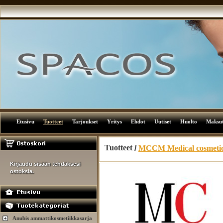
Etusivu
Tuotteet
Tarjoukset
Yritys
Ehdot
Uutiset
Huolto
Maksu
Tuotteet
/
MCCM Medical cosmeti
Kirjaudu sisään tehdäksesi
ostoksia.
Anubis ammattikosmetiikkasarja