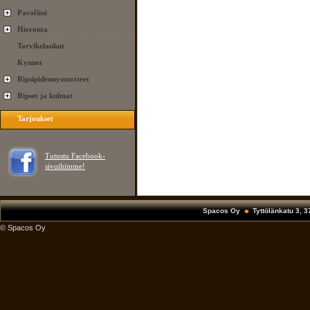
Parafiini
Hieronta
Tarvikelaukut
Kynnet
Ripsipidennystuotteet
Ripset ja kulmat
Tarjoukset
Tutustu Facebook-
sivuihimme!
Spacos Oy
Tyttölänkatu 3, 
© Spacos Oy