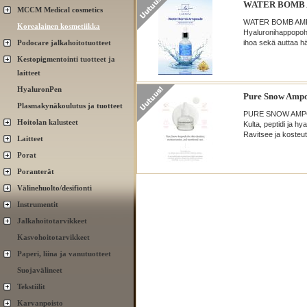
WATER BOMB 
MCCM Medical cosmetics
WATER BOMB AM
Korealainen kosmetiikka
Hyaluronihappopohj
Podocare jalkahoitotuotteet
ihoa sekä auttaa hä
Kestopigmentointi tuotteet ja
laitteet
HyaluronPen
Pure Snow Ampo
Plasmakynäkoulutus ja tuotteet
PURE SNOW AMP
Hoitolan kalusteet
Kulta, peptidi ja h
Ravitsee ja kosteut
Laitteet
Porat
Poranterät
Välinehuolto/desifionti
Instrumentit
Jalkahoitotarvikkeet
Kasvohoitotarvikkeet
Paperi, liina ja vanutuotteet
Suojavälineet
Tekstiilit
Karvanpoisto