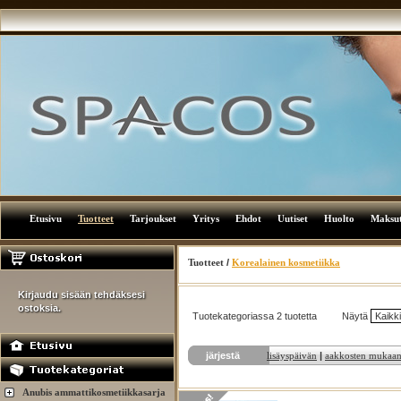
Etusivu
Tuotteet
Tarjoukset
Yritys
Ehdot
Uutiset
Huolto
Maksu
Tuotteet
/
Korealainen kosmetiikka
Kirjaudu sisään tehdäksesi
ostoksia.
Tuotekategoriassa 2 tuotetta
Näytä
järjestä
lisäyspäivän
|
aakkosten mukaa
Anubis ammattikosmetiikkasarja