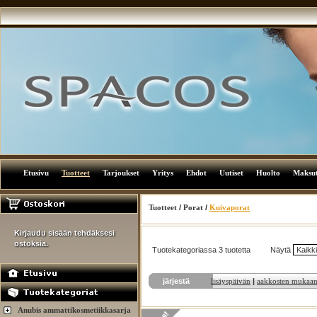
Etusivu
Tuotteet
Tarjoukset
Yritys
Ehdot
Uutiset
Huolto
Maksu
Tuotteet
/
Porat
/
Kuivaporat
Kirjaudu sisään tehdäksesi
ostoksia.
Tuotekategoriassa 3 tuotetta
Näytä
järjestä
lisäyspäivän
|
aakkosten mukaa
Anubis ammattikosmetiikkasarja