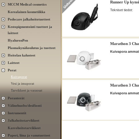
Runner Up kynsi
MCCM Medical cosmetics
Tekniset tiedot:
Korealainen kosmetiikka
Podocare jalkahoitotuotteet
Kestopigmentointi tuotteet ja
laitteet
HyaluronPen
Marathon 3 Cha
Plasmakynäkoulutus ja tuotteet
Kuivapora ammatt
Hoitolan kalusteet
Laitteet
Porat
Kuivaporat
Vesi ja imuporat
Marathon 3 Cha
Tarvikkeet ja varaosat
Kuivapora ammatt
Poranterät
Välinehuolto/desifionti
Instrumentit
Jalkahoitotarvikkeet
Kasvohoitotarvikkeet
Paperi, liina ja vanutuotteet