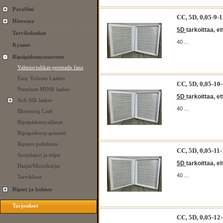
Parafiini
CC, 5D, 0,05-9-
Hieronta
5D
tarkoittaa, e
Tarvikelaukut
40 ...
Kynnet
Ripsipidennystuotteet
Valmisviuhkat-premade fans
Easy Volume Lashes
CC, 5D, 0,05-10
Premium MINK lashes
5D
tarkoittaa, e
Soft Silk lashes
40 ...
Blooming Lash
Ripsipidennysliimat
Ripsipidennyspinsetit
Ripsien puhdistus
CC, 5D, 0,05-11
Suojalaput ja teipit
5D
tarkoittaa, e
Harjat/Microharjat
40 ...
Tarvikkeet
Ripset ja kulmat
Tarjoukset
CC, 5D, 0,05-12