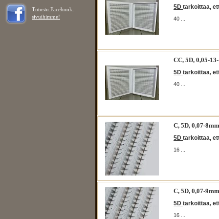
5D
tarkoittaa, e
Tutustu Facebook-
sivuihimme!
40 ...
CC, 5D, 0,05-13
5D
tarkoittaa, e
40 ...
C, 5D, 0,07-8
5D
tarkoittaa, e
16 ...
C, 5D, 0,07-9
5D
tarkoittaa, e
16 ...