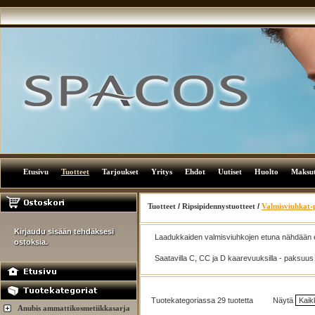
Etusivu
Tuotteet
Tarjoukset
Yritys
Ehdot
Uutiset
Huolto
Maksu
Tuotteet
/
Ripsipidennystuotteet
/
Valmisviuhkat-
Kirjaudu sisään tehdäksesi
Laadukkaiden valmisviuhkojen etuna nähdään eri
ostoksia.
Saatavilla C, CC ja D kaarevuuksilla - paksuus
Tuotekategoriassa 29 tuotetta
Näytä
Anubis ammattikosmetiikkasarja