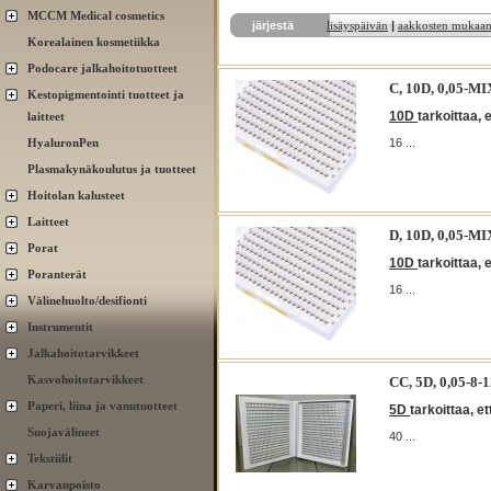
MCCM Medical cosmetics
järjestä
lisäyspäivän
|
aakkosten mukaa
Korealainen kosmetiikka
Podocare jalkahoitotuotteet
C, 10D, 0,05-
Kestopigmentointi tuotteet ja
10D
tarkoittaa, 
laitteet
HyaluronPen
16 ...
Plasmakynäkoulutus ja tuotteet
Hoitolan kalusteet
Laitteet
D, 10D, 0,05-
Porat
10D
tarkoittaa, 
Poranterät
16 ...
Välinehuolto/desifionti
Instrumentit
Jalkahoitotarvikkeet
Kasvohoitotarvikkeet
CC, 5D, 0,05-8-
Paperi, liina ja vanutuotteet
5D
tarkoittaa, e
Suojavälineet
40 ...
Tekstiilit
Karvanpoisto