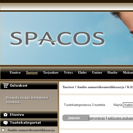
Etusivu
Tuotteet
Tarjoukset
Yritys
Ehdot
Uutiset
Huolto
Maksu
Tuotteet
/
Anubis ammattikosmetiikkasarja
/
KA
Kirjaudu sisään tehdäksesi
ostoksia.
Tuotekategoriassa 3 tuotetta
Näytä
järjestä
lisäyspäivän
|
aakkosten mukaa
Anubis ammattikosmetiikkasarja