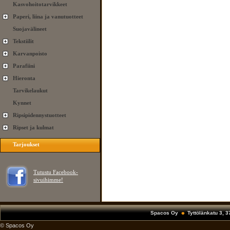
Kasvohoitotarvikkeet
Paperi, liina ja vanutuotteet
Suojavälineet
Tekstiilit
Karvanpoisto
Parafiini
Hieronta
Tarvikelaukut
Kynnet
Ripsipidennystuotteet
Ripset ja kulmat
Tarjoukset
Tutustu Facebook-
sivuihimme!
Spacos Oy
Tyttölänkatu 3, 
© Spacos Oy