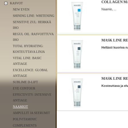
COLLAGEN MA
KASVOT
Naamio, ...
NEW EVEN
SHINING LINE: WHITENING
SENSITIVE ZUL: HERKKÄ
IHO
REGUL OIL: RASVOITTUVA
IHO
MASK LINE R
TOTAL HYDRATING:
Hellästi kuoriva 
KOSTEUTTAVA LINJA
VITAL LINE: BASIC
ANTIAGE
EXCELLENCE: GLOBAL
ANTIAGE
MASK LINE RE
SUBLIME D-LIFT
Kosteuttava ja el
EYE CONTOUR
EFFECTIVITY: INTENSIVE
ANTIAGE
NAAMIOT
AMPULLIT JA SEERUMIT
POLIVITAMINIC
COMPLEMENTS