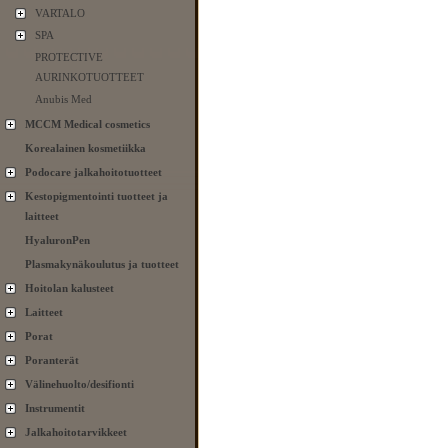
VARTALO
SPA
PROTECTIVE
AURINKOTUOTTEET
Anubis Med
MCCM Medical cosmetics
Korealainen kosmetiikka
Podocare jalkahoitotuotteet
Kestopigmentointi tuotteet ja
laitteet
HyaluronPen
Plasmakynäkoulutus ja tuotteet
Hoitolan kalusteet
Laitteet
Porat
Poranterät
Välinehuolto/desifionti
Instrumentit
Jalkahoitotarvikkeet