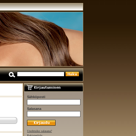
Sähköposti
Salasana
Unohtuiko salasana?
Rekisteröidy