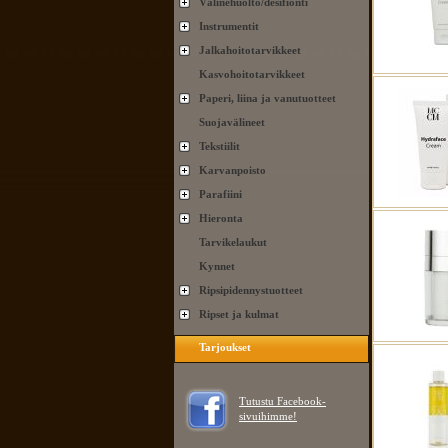
Välinehuolto/desifionti
Instrumentit
Jalkahoitotarvikkeet
Kasvohoitotarvikkeet
Paperi, liina ja vanutuotteet
Suojavälineet
Tekstiilit
Karvanpoisto
Parafiini
Hieronta
Tarvikelaukut
Kynnet
Ripsipidennystuotteet
Ripset ja kulmat
Tarjoukset
Tutustu Facebook-
sivuihimme!