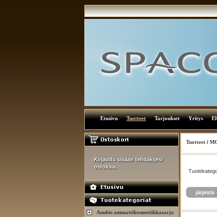
Etusivu
Tuotteet
Tarjoukset
Yritys
E
Tuotteet
/
MC
Kirjaudu sisään tehdäksesi
ostoksia.
Tuotekatego
järjestä
Anubis ammattikosmetiikkasarja