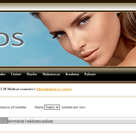
hdot
Uutiset
Huolto
Maksutavat
Koulutus
Palaute
CM Medical cosmetics
/
Alkupuhdistus ja voiteet
riassa 10 tuotetta
Näytä
tuotetta per sivu
lisäyspäivän
|
aakkosten mukaan