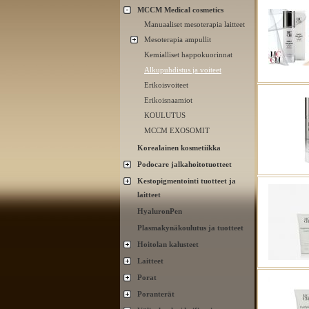
MCCM Medical cosmetics
Manuaaliset mesoterapia laitteet
Mesoterapia ampullit
Kemialliset happokuorinnat
Alkupuhdistus ja voiteet
Erikoisvoiteet
Erikoisnaamiot
KOULUTUS
MCCM EXOSOMIT
Korealainen kosmetiikka
Podocare jalkahoitotuotteet
Kestopigmentointi tuotteet ja
laitteet
HyaluronPen
Plasmakynäkoulutus ja tuotteet
Hoitolan kalusteet
Laitteet
Porat
Poranterät