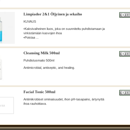
Limpiador 2&1 Öljyinen ja sekaiho
KUVAUS
•Kaksivaiheinen liuos, joka on suunniteltu puhdistamaan ja
virkistämään kasvojen ihoa
•Poistaa ...
Cleansing Milk 500ml
Puhdistusmaito 500ml
Antimicrobial, antiseptic, and healing.
Facial Tonic 500ml
Antimikrobiset ominaisuudet, ihon pH-tasapaino, ärtynyttä
ihoa rauhoittava.
uvaa