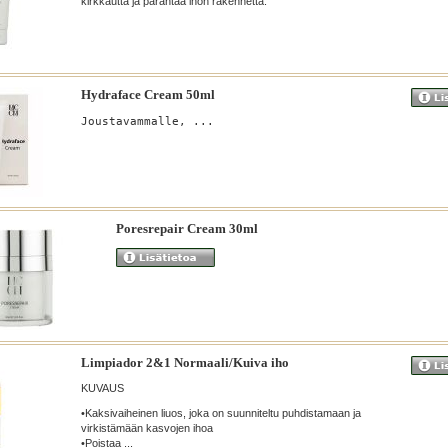
kirkkautta ja parantaa ihon rakennetta.
Hydraface Cream 50ml
Joustavammalle, ...
Poresrepair Cream 30ml
Limpiador 2&1 Normaali/Kuiva iho
KUVAUS
•Kaksivaiheinen liuos, joka on suunniteltu puhdistamaan ja
virkistämään kasvojen ihoa
•Poistaa ...