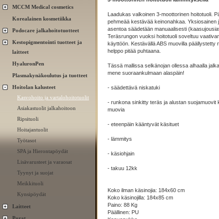
MCCM Medical cosmetics
Laadukas valkoinen 3-moottorinen hoitotuoli. Pä
Korealainen kosmetiikka
pehmeää kestävää keinonahkaa. Yksiosainen ja
asentoa säädetään manuaalisesti (kaasujousia
Podocare jalkahoitotuotteet
Teräsrungon vuoksi hoitotuoli soveltuu vaativ
Kestopigmentointi tuotteet ja
käyttöön. Kestävällä ABS muovilla päällystetty
helppo pitää puhtaana.
laitteet
HyaluronPen
Tässä mallissa selkänojan ollessa alhaalla jalk
mene suoraankulmaan alaspäin!
Plasmakynäkoulutus ja tuotteet
Hoitolan kalusteet
- säädettävä niskatuki
Kasvohoito ja vartalohoitotuolit
- runkona sinkitty teräs ja alustan suojamuovit
Asiakastuolit jalkahoitoon
muovia
Ripsituoli
- eteenpäin kääntyvät käsituet
Hoitajantuolit
- lämmitys
Työtasot
SPA ja Hierontapöydät
- käsiohjain
Lisävarusteet ja varaosat
- takuu 12kk
Tyynyt ja suojat
Meikkituoli
Koko ilman käsinojia: 184x60 cm
Kynsipöydät
Koko käsinojilla: 184x85 cm
Paino: 88 Kg
Laitteet
Päällinen: PU
Porat