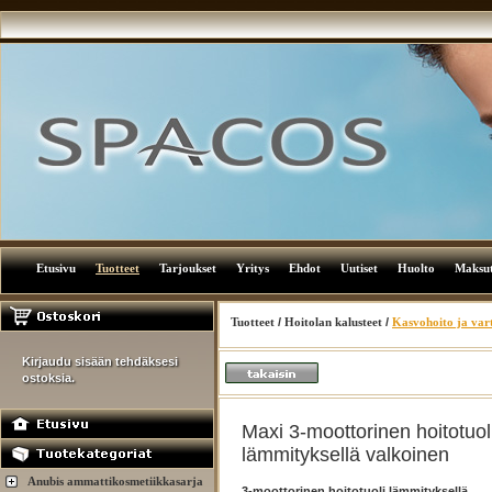
Etusivu
Tuotteet
Tarjoukset
Yritys
Ehdot
Uutiset
Huolto
Maksu
Tuotteet
/
Hoitolan kalusteet
/
Kasvohoito ja vart
Kirjaudu sisään tehdäksesi
ostoksia.
Maxi 3-moottorinen hoitotuol
lämmityksellä valkoinen
Anubis ammattikosmetiikkasarja
3-moottorinen hoitotuoli lämmityksellä