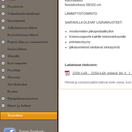
Kasvoaukko
Nostokorkeus 59/102 cm
Poranterät
Välinehuolto/desifionti
LÄMMITYSTOIMINTO
Instrumentit
SAATAVILLA OLEVAT LISÄVARUSTEET:
Jalkahoitotarvikkeet
moottoreiden jalkapedaalikytkin
Kasvohoitotarvikkeet
froteesuojasetti kaikille keinonahkaosille
Paperi, liina ja vanutuotteet
polvitaivetyyny
jälkiasenteiset lukittavat siirtopyörät
Suojavälineet
Tekstiilit
Karvanpoisto
Ladattavat tiedostot:
Parafiini
2235b.3.a26_-_2235d.4.a26_technical_file_4__1_
Hieronta
Hinnat ja varastosaldot tulevat esiin vasta, ku
Tarvikelaukut
Kynnet
Ripsipidennystuotteet
Ripset ja kulmat
Tarjoukset
Tutustu Facebook-