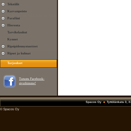
Tekstiilit
Karvanpoisto
Parafiini
Hieronta
Tarvikelaukut
Kynnet
Ripsipidennystuotteet
Ripset ja kulmat
Tarjoukset
Tutustu Facebook-
sivuihimme!
Spacos Oy
Tyttölänkatu 3, 
© Spacos Oy