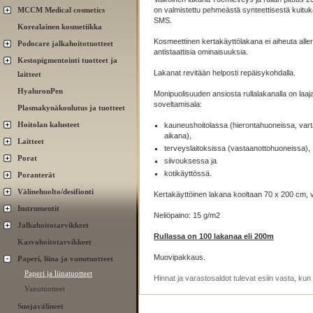
MCCM Medical cosmetics
on valmistettu pehmeästä synteettisestä kuitu
SMS.
Korealainen kosmetiikka
Kosmeettinen kertakäyttölakana ei aiheuta allergi
Podocare jalkahoitotuotteet
antistaattisia ominaisuuksia.
Kestopigmentointi tuotteet ja
Lakanat revitään helposti repäisykohdalla.
laitteet
HyaluronPen
Monipuolisuuden ansiosta rullalakanalla on laaj
soveltamisala:
Plasmakynäkoulutus ja tuotteet
Hoitolan kalusteet
kauneushoitolassa (hierontahuoneissa, vart
aikana),
Laitteet
terveyslaitoksissa (vastaanottohuoneissa),
Porat
siivouksessa ja
kotikäyttössä.
Poranterät
Välinehuolto/desifionti
Kertakäyttöinen lakana kooltaan 70 x 200 cm, v
Instrumentit
Neliöpaino: 15 g/m2
Jalkahoitotarvikkeet
Rullassa on 100 lakanaa eli 200m
Kasvohoitotarvikkeet
Muovipakkaus.
Paperi, liina ja vanutuotteet
Paperi ja liinatuotteet
Hinnat ja varastosaldot tulevat esiin vasta, ku
Vanutuotteet
Suojavälineet