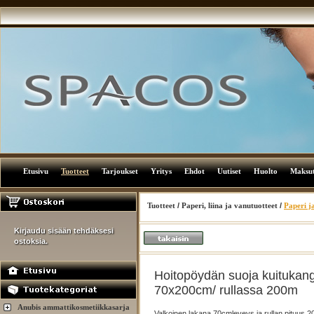
Etusivu
Tuotteet
Tarjoukset
Yritys
Ehdot
Uutiset
Huolto
Maksu
Tuotteet
/
Paperi, liina ja vanutuotteet
/
Paperi ja
Kirjaudu sisään tehdäksesi
ostoksia.
Hoitopöydän suoja kuitukan
70x200cm/ rullassa 200m
Anubis ammattikosmetiikkasarja
Valkoinen lakana 70cmleveys ja rullan pituus 2