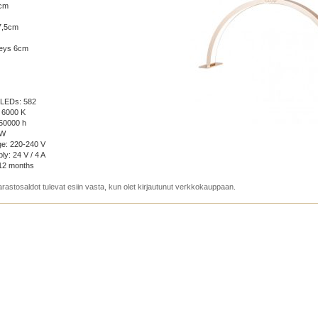
cm
7,5cm
veys 6cm
 LEDs: 582
: 6000 K
 50000 h
 W
age: 220-240 V
ly: 24 V / 4 A
12 months
arastosaldot tulevat esiin vasta, kun olet kirjautunut verkkokauppaan.