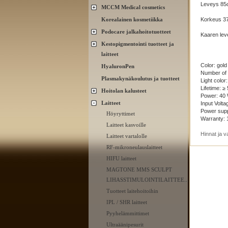
Leveys 85
MCCM Medical cosmetics
Korealainen kosmetiikka
Korkeus 3
Podocare jalkahoitotuotteet
Kaaren le
Kestopigmentointi tuotteet ja
laitteet
Color: gold
HyaluronPen
Number of
Plasmakynäkoulutus ja tuotteet
Light color
Lifetime: ≥
Hoitolan kalusteet
Power: 40
Laitteet
Input Volt
Power supp
Höyryttimet
Warranty: 
Laitteet kasvoille
Hinnat ja v
Laitteet vartalolle
RF-mikroneulauslaitteet
HIFU laitteet
MAGTONE MMS SCULPT
LIHASSTIMULOINTILAITTEE...
Tuotteet laitehoitoihin
IPL / SHR laitteet
Pyyhelämmittimet
Ultraäänipesurit