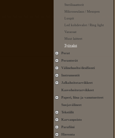
Sterilisaattorit
Mikroneulaus / Mesopen
Luupit
Led kohdevalot / Ring light
Varaosat
Muut laitteet
Työvalot
Porat
Poranterät
Välinehuolto/desifionti
Instrumentit
Jalkahoitotarvikkeet
Kasvohoitotarvikkeet
Paperi, liina ja vanutuotteet
Suojavälineet
Tekstiilit
Karvanpoisto
Parafiini
Hieronta