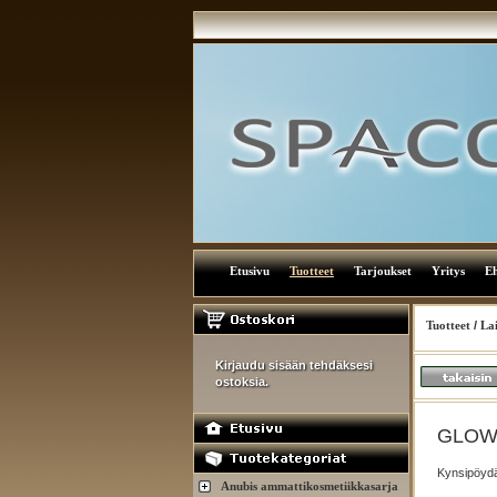
Etusivu
Tuotteet
Tarjoukset
Yritys
E
Tuotteet
/
Lai
Kirjaudu sisään tehdäksesi
ostoksia.
GLOW A
Kynsipöydä
Anubis ammattikosmetiikkasarja