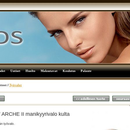
hdot
Uutiset
Huolto
Maksutavat
Koulutus
Palaute
tteet
/
Työvalot
RCHE II manikyyrivalo kulta
n työvalo.