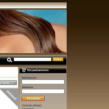
Sähköposti
Salasana
Unohtuiko salasana?
Rekisteröidy