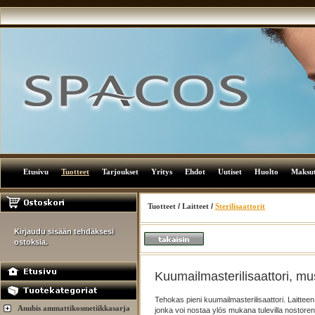
Etusivu
Tuotteet
Tarjoukset
Yritys
Ehdot
Uutiset
Huolto
Maksu
Tuotteet
/
Laitteet
/
Sterilisaattorit
Kirjaudu sisään tehdäksesi
ostoksia.
Kuumailmasterilisaattori, mu
Tehokas pieni kuumailmasterilisaattori. Laitteen 
Anubis ammattikosmetiikkasarja
jonka voi nostaa ylös mukana tulevilla nostorenk