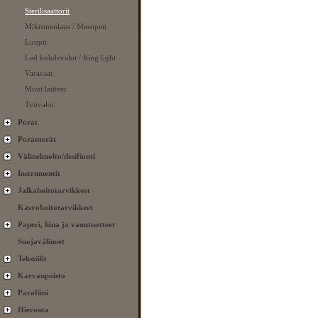
Sterilisaattorit
Mikroneulaus / Mesopen
Luupit
Led kohdevalot / Ring light
Varaosat
Muut laitteet
Työvalot
Porat
Poranterät
Välinehuolto/desifionti
Instrumentit
Jalkahoitotarvikkeet
Kasvohoitotarvikkeet
Paperi, liina ja vanutuotteet
Suojavälineet
Tekstiilit
Karvanpoisto
Parafiini
Hieronta