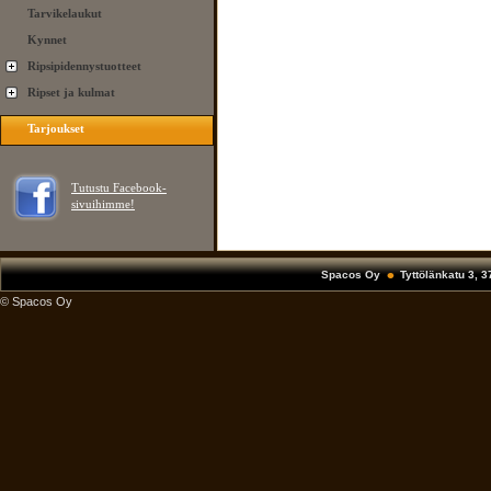
Tarvikelaukut
Kynnet
Ripsipidennystuotteet
Ripset ja kulmat
Tarjoukset
Tutustu Facebook-
sivuihimme!
Spacos Oy
Tyttölänkatu 3, 
© Spacos Oy