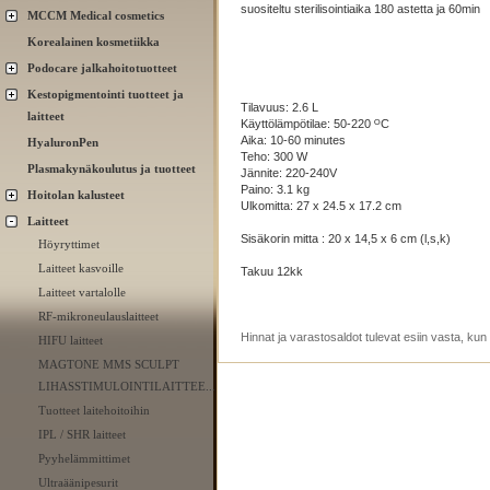
suositeltu sterilisointiaika 180 astetta ja 60min
MCCM Medical cosmetics
Korealainen kosmetiikka
Podocare jalkahoitotuotteet
Kestopigmentointi tuotteet ja
Tilavuus: 2.6 L
laitteet
Käyttölämpötilae: 50-220 ᴼC
Aika: 10-60 minutes
HyaluronPen
Teho: 300 W
Plasmakynäkoulutus ja tuotteet
Jännite: 220-240V
Paino: 3.1 kg
Hoitolan kalusteet
Ulkomitta: 27 x 24.5 x 17.2 cm
Laitteet
Sisäkorin mitta : 20 x 14,5 x 6 cm (l,s,k)
Höyryttimet
Laitteet kasvoille
Takuu 12kk
Laitteet vartalolle
RF-mikroneulauslaitteet
Hinnat ja varastosaldot tulevat esiin vasta, ku
HIFU laitteet
MAGTONE MMS SCULPT
LIHASSTIMULOINTILAITTEE...
Tuotteet laitehoitoihin
IPL / SHR laitteet
Pyyhelämmittimet
Ultraäänipesurit