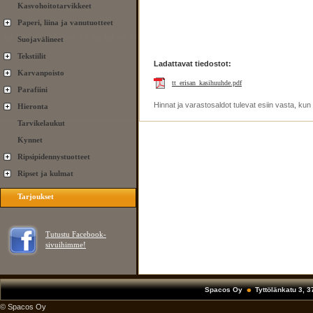
Kasvohoitotarvikkeet
Paperi, liina ja vanutuotteet
Suojavälineet
Tekstiilit
Ladattavat tiedostot:
Karvanpoisto
tt_erisan_kasihuuhde.pdf
Parafiini
Hinnat ja varastosaldot tulevat esiin vasta, ku
Hieronta
Tarvikelaukut
Kynnet
Ripsipidennystuotteet
Ripset ja kulmat
Tarjoukset
Tutustu Facebook-
sivuihimme!
Spacos Oy
Tyttölänkatu 3, 
© Spacos Oy