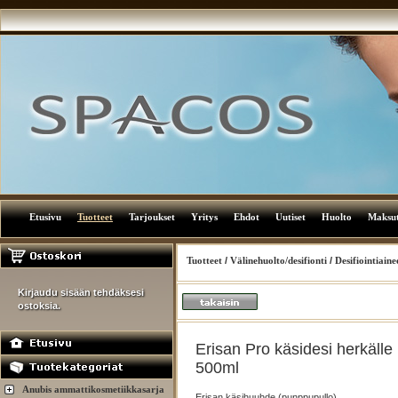
Etusivu
Tuotteet
Tarjoukset
Yritys
Ehdot
Uutiset
Huolto
Maksu
Tuotteet
/
Välinehuolto/desifionti
/
Desifiointiaine
Kirjaudu sisään tehdäksesi
ostoksia.
Erisan Pro käsidesi herkälle 
500ml
Anubis ammattikosmetiikkasarja
Erisan käsihuuhde (punppupullo)