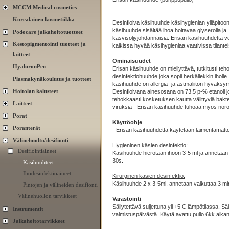
MCCM Medical cosmetics
Korealainen kosmetiikka
Desinfioiva käsihuuhde käsihygienian ylläpitoon
käsihuuhde sisältää ihoa hoitavaa glyserolia ja
Podocare jalkahoitotuotteet
kasvisöljyjohdannaisia. Erisan käsihuuhdetta v
Kestopigmentointi tuotteet ja
kaikissa hyvää käsihygieniaa vaativissa tilante
laitteet
Ominaisuudet
HyaluronPen
Erisan käsihuuhde on miellyttävä, tutkitusti teh
desinfektiohuuhde joka sopii herkällekkin iholle
Plasmakynäkoulutus ja tuotteet
käsihuuhde on allergia- ja astmaliiton hyväksy
Hoitolan kalusteet
Desinfioivana ainesosana on 73,5 p-% etanoli 
tehokkaasti kosketuksen kautta välittyviä bakte
Laitteet
viruksia - Erisan käsihuuhde tuhoaa myös nor
Porat
Käyttöohje
Poranterät
- Erisan käsihuuhdetta käytetään laimentamat
Välinehuolto/desifionti
Hygieninen käsien desinfektio:
Desifiointiaineet
Käsihuuhde hierotaan ihoon 3-5 ml ja annetaan 
30s.
Käsihuuhteet
Ihodesinfektioaineet
Kirurginen käsien desinfektio:
Käsihuuhde 2 x 3-5ml, annetaan vaikuttaa 3 min
Pintojen ja välineiden desifionti
Välinehuollon tarvikkeet
Varastointi
Säilytettävä suljettuna yli +5 C lämpötilassa. Sä
Instrumentit
valmistuspäivästä. Käytä avattu pullo 6kk aika
Jalkahoitotarvikkeet