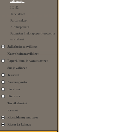
Jalkaraspit
Höylä
Tarvikkeet
Parturisakset
Aloituspaketit
PapmAm hiekkapaperi tuoteet ja
tarvikkeet
Jalkahoitotarvikkeet
Kasvohoitotarvikkeet
Paperi, liina ja vanutuotteet
Suojavälineet
Tekstiilit
Karvanpoisto
Parafiini
Hieronta
Tarvikelaukut
Kynnet
Ripsipidennystuotteet
Ripset ja kulmat