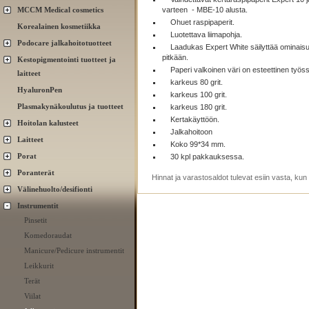
MCCM Medical cosmetics
varteen - MBE-10 alusta.
Ohuet raspipaperit.
Korealainen kosmetiikka
Luotettava liimapohja.
Podocare jalkahoitotuotteet
Laadukas Expert White säilyttää ominais
pitkään.
Kestopigmentointi tuotteet ja
Paperi valkoinen väri on esteettinen työss
laitteet
karkeus 80 grit.
HyaluronPen
karkeus 100 grit.
Plasmakynäkoulutus ja tuotteet
karkeus 180 grit.
Kertakäyttöön.
Hoitolan kalusteet
Jalkahoitoon
Laitteet
Koko 99*34 mm.
Porat
30 kpl pakkauksessa.
Poranterät
Hinnat ja varastosaldot tulevat esiin vasta, ku
Välinehuolto/desifionti
Instrumentit
Pinsetit
Komedoraudat
Manicure/Pedicure instrumentit
Leikkurit
Terät
Viilat