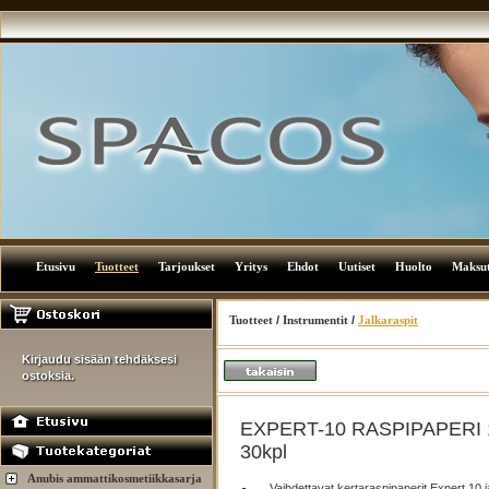
Etusivu
Tuotteet
Tarjoukset
Yritys
Ehdot
Uutiset
Huolto
Maksu
Tuotteet
/
Instrumentit
/
Jalkaraspit
Kirjaudu sisään tehdäksesi
ostoksia.
EXPERT-10 RASPIPAPERI 1
30kpl
Anubis ammattikosmetiikkasarja
Vaihdettavat kertaraspipaperit Expert 10 j