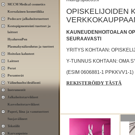
MCCM Medical cosmetics
OPISKELIJOIDEN 
Korealainen kosmetiikka
VERKKOKAUPPAA
Podocare jalkahoitotuotteet
Kestopigmentointi tuotteet ja
KAUNEUDENHOITOALAN OPI
laitteet
SEURAAVASTI
HyaluronPen
Plasmakynäkoulutus ja tuotteet
YRITYS KOHTAAN: OPISKELIJ
Hoitolan kalusteet
Y-TUNNUS KOHTAAN: OMA SYN
Laitteet
Porat
(ESIM 0606881-1 PPKKVV1-1)
Poranterät
REKISTERÖIDY TÄSTÄ
Välinehuolto/desifionti
Instrumentit
Jalkahoitotarvikkeet
Kasvohoitotarvikkeet
Paperi, liina ja vanutuotteet
Suojavälineet
Tekstiilit
Karvanpoisto