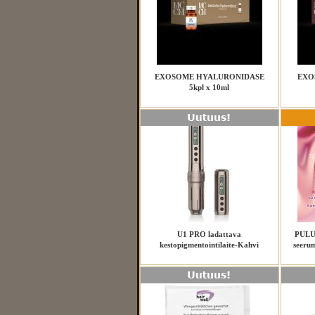
EXOSOME HYALURONIDASE
EXOS
5kpl x 10ml
U1 PRO ladattava
PULU
kestopigmentointilaite-Kahvi
seerum