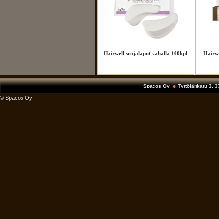
Hairwell suojalaput vahalla 100kpl
Hairwe
Spacos Oy
Tyttölänkatu 3, 
© Spacos Oy