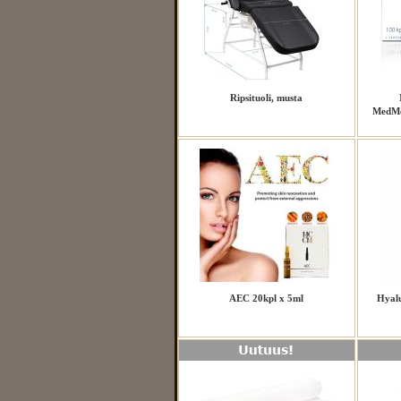
Ripsituoli, musta
MedMe
AEC 20kpl x 5ml
Hyalu