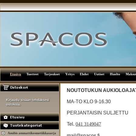
Etusivu
Tuotteet
Tarjoukset
Yritys
Ehdot
Uutiset
Huolto
Maksu
NOUTOTUKUN AUKIOLOAJA
Kirjaudu sisään tehdäksesi
MA-TO KLO 9-16.30
ostoksia.
PERJANTAISIN SULJETTU
Tel.
041 3149047
Anubis ammattikosmetiikkasarja
mail@spacos.fi