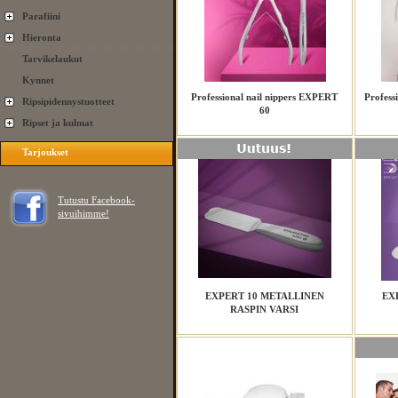
Parafiini
Hieronta
Tarvikelaukut
Kynnet
Professional nail nippers EXPERT
Profess
Ripsipidennystuotteet
60
Ripset ja kulmat
Tarjoukset
Tutustu Facebook-
sivuihimme!
EXPERT 10 METALLINEN
EX
RASPIN VARSI